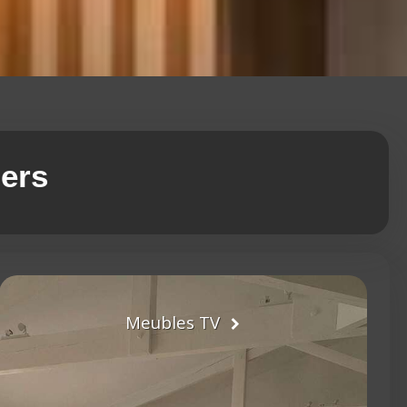
iers
Meubles TV