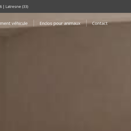
6 | Latresne (33)
ment véhicule
Enclos pour animaux
Contact