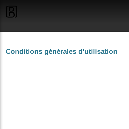
Conditions générales d'utilisation
Dernière mise à jour : 17/10/2023
BOIS AND DESIGN édite le Site Internet accessible à
l’adresse https://www.boisanddesign.com/ détaillant les
services proposés par la société BOIS AND DESIGN aux
professionnels et aux consommateurs.
Les présentes Conditions Générales d’Utilisation (ci-après
« CGU ») définissent les règles et conditions d’utilisation du
Site Internet et constituent le socle de la relation